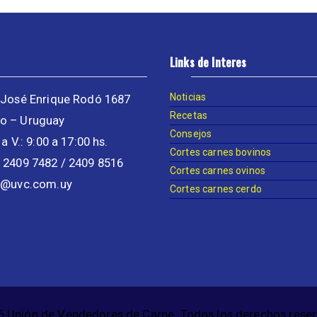
Links de Interes
Noticias
José Enrique Rodó 1687
Recetas
o – Uruguay
Consejos
 a V.: 9:00 a 17:00 hs.
Cortes carnes bovinos
2409 7482 / 2409 8516
Cortes carnes ovinos
o@uvc.com.uy
Cortes carnes cerdo
 Unión de Vendedores de Carne. Todos los derechos rese