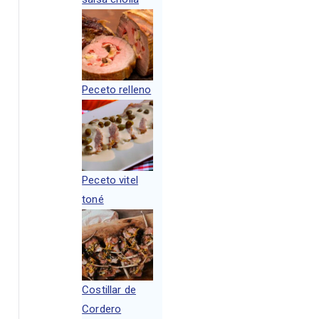
Peceto relleno
Peceto vitel
toné
Costillar de
Cordero