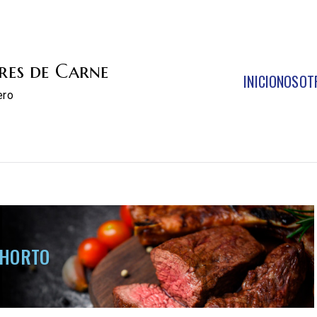
res de Carne
INICIO
NOSOT
ero
XHORTO