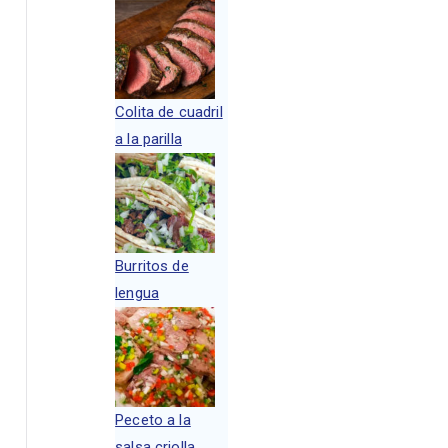
Colita de cuadril
a la parilla
Burritos de
lengua
Peceto a la
salsa criolla