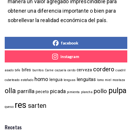
manera un valor agregado imprescindible para
obtener una diferencia importante o bien para
sobrellevar la realidad económica del país.
facebook
instagram
cordero
bifes
cerveza
asado
bife
burritos
Carne
cazuela
cerdo
cuadril
horno
lenguitas
lengua
cubeteado
estofado
lenguas
lomo
miel
mostaza
pulpa
olla
pollo
parrilla
picada
peceto
pimienta
plancha
res
sarten
queso
Recetas