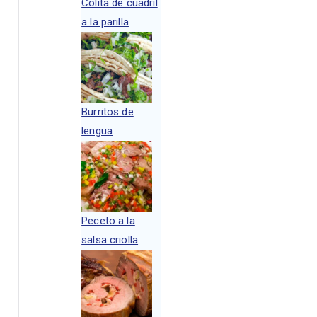
Colita de cuadril
a la parilla
Burritos de
lengua
Peceto a la
salsa criolla