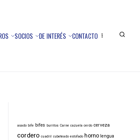
ROS
SOCIOS
DE INTERÉS
CONTACTO
bifes
cerveza
asado
bife
burritos
Carne
cazuela
cerdo
cordero
horno
lengua
cuadril
cubeteado
estofado