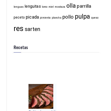
olla
parrilla
lenguitas
lenguas
lomo
miel
mostaza
pulpa
pollo
picada
peceto
pimienta
plancha
queso
res
sarten
Recetas