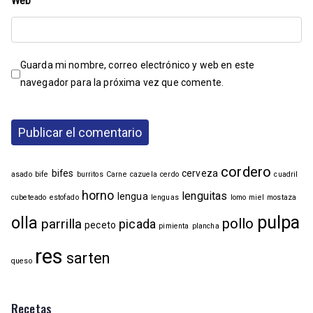
Web
Guarda mi nombre, correo electrónico y web en este
navegador para la próxima vez que comente.
cordero
bifes
cerveza
asado
bife
burritos
Carne
cazuela
cerdo
cuadril
horno
lenguitas
lengua
cubeteado
estofado
lenguas
lomo
miel
mostaza
pulpa
olla
pollo
parrilla
picada
peceto
pimienta
plancha
res
sarten
queso
Recetas