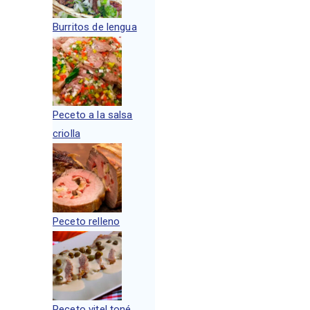
Burritos de lengua
Peceto a la salsa
criolla
Peceto relleno
Peceto vitel toné