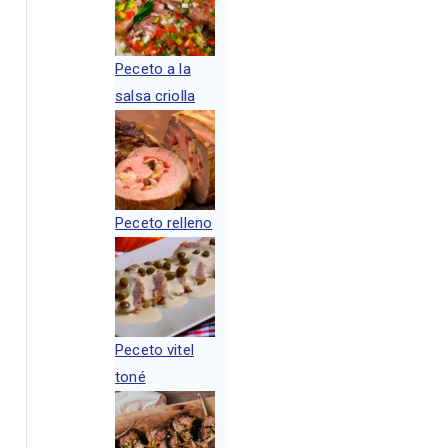
Peceto a la
salsa criolla
Peceto relleno
Peceto vitel
toné