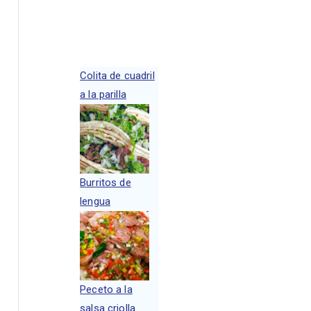
queda avanzada
Colita de cuadril
a la parilla
Burritos de
lengua
Peceto a la
salsa criolla