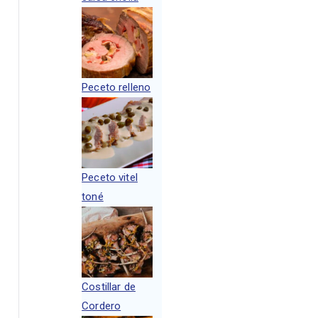
Peceto relleno
Peceto vitel
toné
Costillar de
Cordero