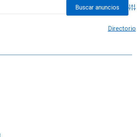
Bús
Directorio
e