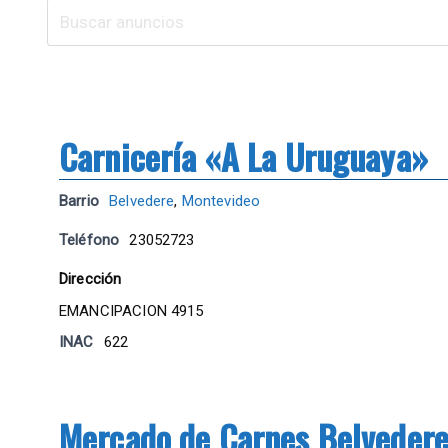
Carnicería «A La Uruguaya»
Barrio
Belvedere
,
Montevideo
Teléfono
23052723
Dirección
EMANCIPACION 4915
INAC
622
Mercado de Carnes Belveder