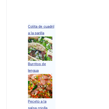
queda avanzada
Colita de cuadril
a la parilla
Burritos de
lengua
Peceto a la
salsa criolla