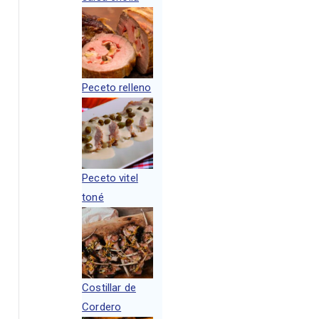
Peceto relleno
Peceto vitel
toné
Costillar de
Cordero