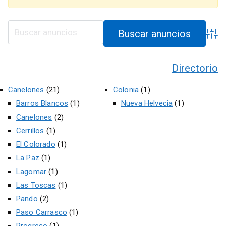
Búsqu
Directorio
Canelones
(21)
Colonia
(1)
Barros Blancos
(1)
Nueva Helvecia
(1)
Canelones
(2)
Cerrillos
(1)
El Colorado
(1)
La Paz
(1)
Lagomar
(1)
Las Toscas
(1)
Pando
(2)
Paso Carrasco
(1)
Progreso
(1)