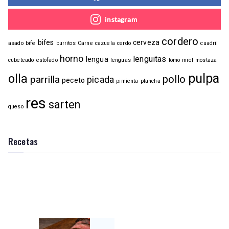
instagram
cordero
bifes
cerveza
asado
bife
burritos
Carne
cazuela
cerdo
cuadril
horno
lenguitas
lengua
cubeteado
estofado
lenguas
lomo
miel
mostaza
pulpa
olla
pollo
parrilla
picada
peceto
pimienta
plancha
res
sarten
queso
Recetas