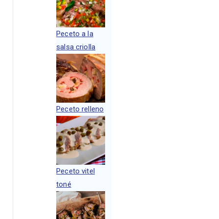
Peceto a la
salsa criolla
Peceto relleno
Peceto vitel
toné