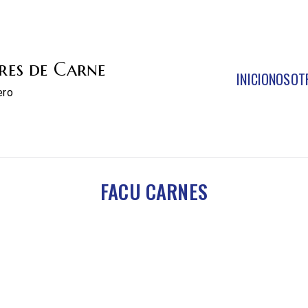
res de Carne
INICIO
NOSOT
ero
FACU CARNES