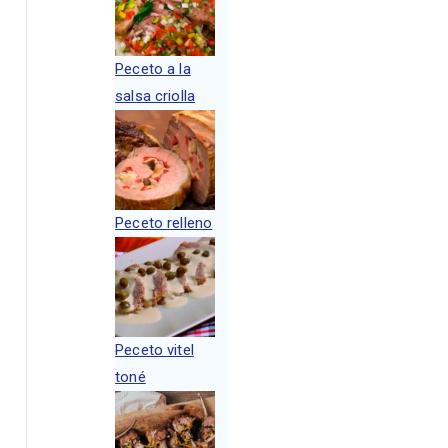
Peceto a la
salsa criolla
Peceto relleno
Peceto vitel
toné