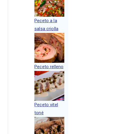
Peceto a la
salsa criolla
Peceto relleno
Peceto vitel
toné