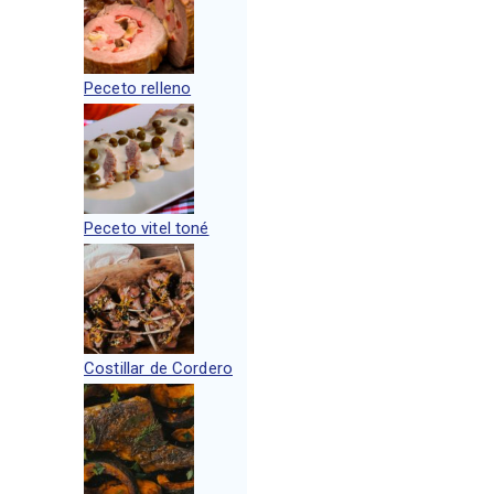
Peceto relleno
Peceto vitel toné
Costillar de Cordero