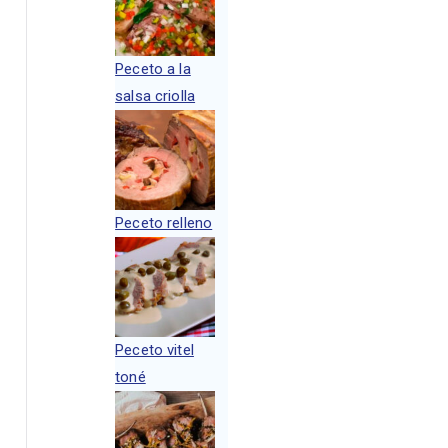
Peceto a la
salsa criolla
Peceto relleno
Peceto vitel
toné