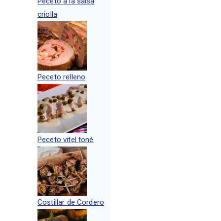
Peceto a la salsa
criolla
Peceto relleno
Peceto vitel toné
Costillar de Cordero