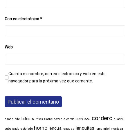
Correo electrónico
*
Web
Guarda mi nombre, correo electrónico y web en este
navegador para la próxima vez que comente.
cordero
bifes
cerveza
asado
bife
burritos
Carne
cazuela
cerdo
cuadril
horno
lenguitas
lengua
cubeteado
estofado
lenguas
lomo
miel
mostaza