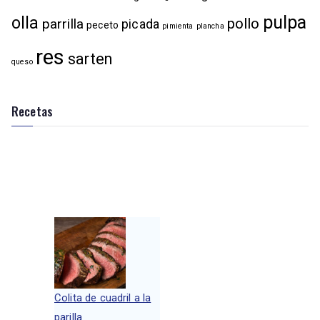
pulpa
olla
pollo
parrilla
picada
peceto
pimienta
plancha
res
sarten
queso
Recetas
Colita de cuadril a la
parilla