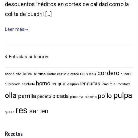
descuentos inéditos en cortes de calidad como la
colita de cuadril […]
Leer más
Entradas anteriores
cordero
bifes
cerveza
asado
bife
burritos
Carne
cazuela
cerdo
cuadril
horno
lenguitas
lengua
cubeteado
estofado
lenguas
lomo
miel
mostaza
pulpa
olla
pollo
parrilla
picada
peceto
pimienta
plancha
res
sarten
queso
Recetas